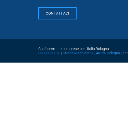
CONTATTACI
Confcommercio Imprese per l'Italia Bologna
80038850378 | Strada Maggiore 23, 40125 Bologna |
as