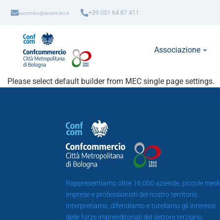
+39 051 64 87 411
ascombo@ascom.bo.it
Associazione
Please select default builder from MEC single page settings.
Rappresentiamo oltre 16.000 aziende, piccole medi
imprese e professionisti del nostro territorio.
Interpretiamo, difendiamo e tuteliamo gli interessi
delle forze imprenditoriali del settore terziario.